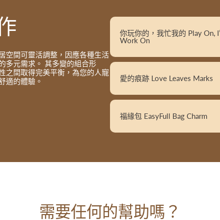
作
你玩你的，我忙我的 Play On, I’l
Work On
居空間可靈活調整，因應各種生活
的多元需求。 其多變的組合形
性之間取得完美平衡，為您的人寵
愛的痕跡 Love Leaves Marks
舒適的體驗。
福緣包 EasyFull Bag Charm
需要任何的幫助嗎？