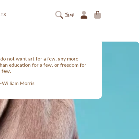
登
大
STS
搜尋
入
車
 do not want art for a few, any more
than education for a few, or freedom for
a few.
—William Morris