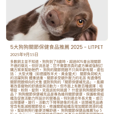
5大狗狗關節保健食品推薦 2025 - LITPET
2025年9月15日
多數飼主並不知道，狗狗到了8歲時，超過80%會出現關節
不適的徵兆。但好消息是：您不需要昂貴的處方藥或強制訂
購方案來幫助牠們。 狗狗的關節問題不只與年齡有關，還包
括： 大型犬種（如德國牧羊犬、黃金獵犬） 關節負荷較大
的活躍狗狗 體重過重、關節承受額外壓力的毛孩 有遺傳性
關節問題傾向的犬隻 選對狗狗的「關節保健補充品」，能顯
著改善寵物的舒適度與活動力。但市面上有數百種選擇：咀
嚼錠、粉劑、錠劑，究竟該如何挑選？ 什麼是狗狗關節保健
品？ 狗狗關節保健補充品是專為維持關節健康、保護軟骨組
織及促進活動力所設計的營養品，特別適合年長犬隻，或已
出現僵硬、跛行、活動力下降等跡象的毛孩。這類補充品通
常含有能減輕關節發炎、修護關節組織及增加關節潤滑的成
分，幫助狗狗行動更流暢舒適。 狗狗關節保健品推薦Top 5