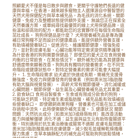
照顧愛犬不僅是每日散步與餵食，更關乎守護牠們長遠的健
康與幸福。在香港，越來越多寵物主人選擇源自中醫智慧的
天然犬用保健配方與草本補充品，為毛孩的消化系統、關節
健康、免疫力及整體狀態提供額外支援。 無論您正在探索全
天然養護方案，或單純尋找最優質的線上犬用保健品牌，這
些溫和卻高效的配方，都能助您的忠實夥伴在每個生命階段
茁壯成長。 狗狗保健品是什麼？ 犬用營養補充品是專為彌
補日常狗糧不足而設計的健康產品，能提供額外營養支援，
有助填補營養缺口、促進消化、維護關節健康、增強免疫
力，並針對皮膚毛髮、心臟功能等特定需求提供精準護理。
為什麼香港的狗狗需要保健品？ 即使您的愛犬正在食用營養
均衡的日常飲食，在某些情況下，額外補充仍能為其健康與
舒適度帶來顯著改善。狗狗具有獨特的營養需求，在不同生
命階段或健康狀態中，對特定營養素的需求可能會大幅提
升。 1. 生命階段需求 幼犬處於快速成長期，需補充支援骨
骼強度、免疫力與健康發育的營養素（例如奧米加3脂肪酸
有助大腦與視覺發展）。 高齡犬常有關節僵硬、消化減緩或
心臟問題，關節保健、益生菌及心臟營養補充品尤其重要。
2. 飲食缺口 食用自製餐食、生食或有限成分飲食的狗狗，
可能缺乏鈣質、特定維生素或脂肪酸，補充品能有效填補這
些營養缺口。 即使餵飼商業狗糧，營養素也可能在加工或儲
存過程中流失，此時便需額外補充支援。 3. 健康狀況 關節
問題：天然抗炎成分（如奧米加3或綠唇貽貝）能改善活動
能力與緩解僵硬 消化不適：益生菌與益生元有助恢復腸道平
衡，特別適用於抗生素治療後或腸胃不適期 皮膚毛髮問題：
奧米加3脂肪酸能維持皮膚健康，減少脫毛並緩解乾燥搔癢
壓力焦慮：含草本鎮靜配方的補充品可幫助狗狗放鬆情緒，