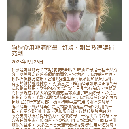
狗狗食用啤酒酵母 | 好處、劑量及建議補
充劑
2025年9月26日
什麼是啤酒酵母？它對狗狗安全嗎？ 啤酒酵母是一種天然成
分，以其豐富的營養價值而聞名。它傳統上用於釀造啤酒，
也作為保健品使用，富含B群維生素、氨基酸和抗氧化劑，
有助於維持整體健康。 好消息是，啤酒酵母如果以正確的形
式和劑量服用，對狗狗來說也是安全且非常有益的。這就是
為什麼現在許多犬類營養補充品都添加了啤酒酵母，以促進
狗狗的皮膚、毛髮和消化系統健康。 用於狗糧補充劑的酵母
種類 並非所有酵母都一樣。狗糧中最常用的兩種酵母是：
啤酒酵母（釀酒酵母）是犬類營養補充品中最常使用的一
種。它富含B群維生素、硒和蛋白質，有助於增強免疫力、
改善皮膚狀況並提升活力。 營養酵母－一種失活的酵母，富
含多種維生素和礦物質。它常被用作天然增味劑，同時提供
類似的益處。 大多數市售犬類營養補充劑都使用啤酒酵母，