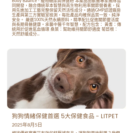
Body Balance - 寵物糖尿病保健粉 本產品由獸醫專家團隊協
同開發，融合傳統草本智慧與高生物利用率關節營養素，採
用先進加工工藝完整保留天然活性成分。通過GMP認證廠房
生產與第三方實驗室檢測，每批產品均確保品質一致、純淨
安全。 嚴選100%天然永續原料，精準配比促進關節靈活度
與長期骨骼健康。承襲中醫千年智慧，配方包含： 黃耆：傳
統用於促進氣血循環 桑葉：幫助維持關節舒適度 菊苣根：
天然舒緩成分...
狗狗情緒保健首選 5大保健食品 - LITPET
2025年8月5日
想找價格實惠又有效的舒壓補充品，讓狗狗更放鬆嗎？我們