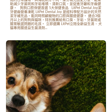
助減少牙菌斑和牙垢堆積、清新口氣，並促進牙齦和牙齒健
康。 狗狗口腔保健首選 5大保健食品 LitPet Dental Joy潔
牙健齒營養凍乾 LitPet Dental Joy 是經科學配方設計的天然
潔牙補充品，能同時照顧寵物的口腔與腸道健康。 適合3個
月以上的狗狗與貓咪，特別推薦給有口臭、牙垢、牙菌斑或
腸胃敏感問題的毛孩。 立即選購 LitPet立陪全齡益生滴 – 犬
貓專用腸道益生菌滴劑...