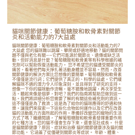
貓咪關節健康：葡萄糖胺和軟骨素對關節
炎和活動能力的7大益處
貓咪關節健康：葡萄糖胺和軟骨素對關節炎和活動能力的7
大益處 您的貓咪難以跳躍、攀爬或舒適地移動？貓的關節問
題不僅與老化有關——它們可能源於關節炎、遺傳或缺乏活
動。但好消息是什麼？葡萄糖胺和軟骨素等有科學根據的補
充劑可以幫助恢復活動能力。 您不希望您的貓遭受關節炎的
痛苦。看著他們每天掙扎著活動身體並不容易。然而，改善
關節健康的解決方案比您想像的要簡單。葡萄糖胺和軟骨素
不僅僅是流行詞；它們提供了真正的、科學的益處。它們緩
解貓咪不適的潛力令人印象深刻，並且得到了研究的支持。
想像一下你的貓咪動作流暢，毫不猶豫地跳躍，再次享受生
活。聽起來像是個夢，對吧？我們的指南將幫助您做到這一
點。我們將詳細分析您需要了解的有關這些補充劑的資訊。
這不僅僅是為了救濟；這是為了給你的貓咪應得的舒適和快
樂。讓我們來探索一下這些化合物如何運作以及它們在改善
貓的活動能力方面所起的作用。準備好改變您的寵物的生活
方式了嗎？繼續閱讀，了解葡萄糖胺和軟骨素發揮重要作用
的七種方法。您的貓不僅會生存下來，還會茁壯成長。 什麼
是貓關節健康？原因、症狀和治療 貓的關節健康涉及貓的關
節功能。 它涵蓋了從僵硬到關節炎等症狀。 年齡、體重、