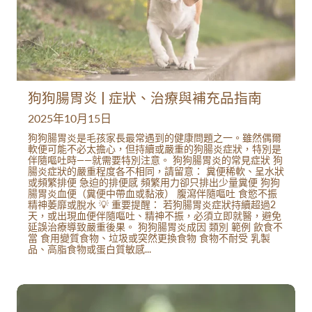
狗狗腸胃炎 | 症狀、治療與補充品指南
2025年10月15日
狗狗腸胃炎是毛孩家長最常遇到的健康問題之一。雖然偶爾
軟便可能不必太擔心，但持續或嚴重的狗腸炎症狀，特別是
伴隨嘔吐時——就需要特別注意。 狗狗腸胃炎的常見症狀 狗
腸炎症狀的嚴重程度各不相同，請留意： 糞便稀軟、呈水狀
或頻繁排便 急迫的排便感 頻繁用力卻只排出少量糞便 狗狗
腸胃炎血便（糞便中帶血或黏液） 腹瀉伴隨嘔吐 食慾不振
精神萎靡或脫水 💡 重要提醒： 若狗腸胃炎症狀持續超過2
天，或出現血便伴隨嘔吐、精神不振，必須立即就醫，避免
延誤治療導致嚴重後果。 狗狗腸胃炎成因 類別 範例 飲食不
當 食用變質食物、垃圾或突然更換食物 食物不耐受 乳製
品、高脂食物或蛋白質敏感...