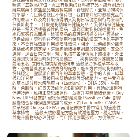
精選了五款高CP值、真正有幫助的舒壓補充品、鎮靜劑及分
離焦慮藥！這些產品能減輕焦慮、舒緩壓力，並幫助狗狗保
持平靜，而且價格親民不傷荷包。我們會介紹每款補充品的
作用原理，以及為什麼值得納入狗狗日常健康與行為管理的
保養計劃中。 什麼是狗情緒保健補充品？ 狗情緒保健補充
品是一種天然或營養性的產品，專為幫助狗狗減輕壓力、焦
慮和緊張行為而設。這類產品的原理是透過支持神經系統、
促進放鬆，讓狗狗在不需使用狗鎮靜劑的情況下也能平靜下
來，不會有強烈副作用或嗜睡情況。相比一些傳統狗分離焦
慮藥或狗狗鎮定劑，這類狗情緒穩定劑屬於較溫和、安全的
選擇，適合日常使用，幫助毛孩在各種情況下如獨處、外出
或遇到突發聲音時保持情緒穩定。 狗狗情緒保健補充品推
薦前五名 立陪寵物情緒舒緩粉末 這款結合多種草本萃取
物、必需營養素和天然成分的配方，能全方位幫助狗狗維持
情緒穩定。靈感源自數百年的草本智慧，當中的人參、纈草
根和洋甘菊，一直被用來幫助放鬆與舒緩壓力。 這些受推崇
的草本成分與水解酪蛋白（Lactium）、DHA 35%、牛磺
酸、色胺酸、紅景天及維他命B群協同作用，有助於讓狗狗
保持冷靜、維持正常思緒運作，並提升整體情緒健康。 Buy
Now LitPet酪安舒-寵物情緒舒緩膠囊 Pawsitive Calm 舒壓
膠囊結合多種經臨床驗證的成分，如 Lactium®、GABA、
纈草根和 Omega-3 EPA，再搭配傳統中醫中常用的適應性
草本植物。 這款天然舒壓配方能有效減輕壓力、穩定情緒，
並提升寵物的心理健康，而且採用膠囊形式，方便餵食。...