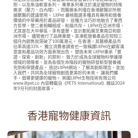
劑，以及魚油軟膏系列。 專業系列專注於滿足寵物的特殊
需求（壓力、白內障），而醫療系列僅在香港獸醫診所根
據獸醫的建議使用。 LitPet 嚴格甄選多種具有藥用和營養
價值的中草藥用於產品研發。 這種方法巧妙地融合了東西
方哲學，使二者相輔相成，和諧共存。 LitPet在亞洲市場，
尤其是在大中華區，享有盛譽，並計劃拓展至東南亞和歐
洲市場。 儘管進行了品牌重塑，其凍乾營養產品在短短三
個月內銷售就突破了100萬港元。 在香港，其醫療產品市
佔率高達33%。 獨立消費者調查也一致稱讚LitPet在顧客滿
意度和產品功效方面表現出色。 塑造未來 LitPet秉承「實
證、探索、創新」的原則， 致力於成為全球寵物科學護理
領域的領導者，並為各個生命階段的寵物研發新型營養補
充劑和保健產品。 造訪LitPet網站，了解其創新理念，並加
入我們，共同為全球寵物創造更美好的未來。 讓我們攜
手，倡導更健康的寵物。 英國LitPet生物技術有限公司
www.litpet.co 內容轉載自《PETS International》雜誌2024
年9月刊的封面故事。
香港寵物健康資訊