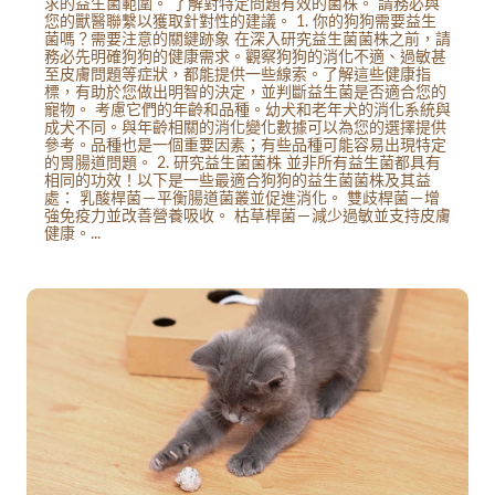
求的益生菌範圍。 了解對特定問題有效的菌株。 請務必與
您的獸醫聯繫以獲取針對性的建議。 1. 你的狗狗需要益生
菌嗎？需要注意的關鍵跡象 在深入研究益生菌菌株之前，請
務必先明確狗狗的健康需求。觀察狗狗的消化不適、過敏甚
至皮膚問題等症狀，都能提供一些線索。了解這些健康指
標，有助於您做出明智的決定，並判斷益生菌是否適合您的
寵物。 考慮它們的年齡和品種。幼犬和老年犬的消化系統與
成犬不同。與年齡相關的消化變化數據可以為您的選擇提供
參考。品種也是一個重要因素；有些品種可能容易出現特定
的胃腸道問題。 2. 研究益生菌菌株 並非所有益生菌都具有
相同的功效！以下是一些最適合狗狗的益生菌菌株及其益
處： 乳酸桿菌－平衡腸道菌叢並促進消化。 雙歧桿菌－增
強免疫力並改善營養吸收。 枯草桿菌－減少過敏並支持皮膚
健康。...