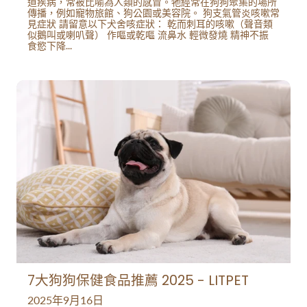
道疾病，常被比喻為人類的感冒。牠經常在狗狗聚集的場所
傳播，例如寵物旅館、狗公園或美容院。 狗支氣管炎咳嗽常
見症狀 請留意以下犬舍咳症狀： 乾而刺耳的咳嗽（聲音類
似鵝叫或喇叭聲） 作嘔或乾嘔 流鼻水 輕微發燒 精神不振
食慾下降...
7大狗狗保健食品推薦 2025 - LITPET
2025年9月16日