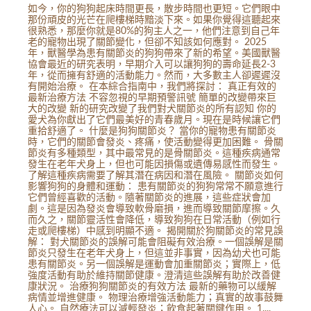
如今，你的狗狗起床時間更長，散步時間也更短。它們眼中
那份頑皮的光芒在爬樓梯時黯淡下來。如果你覺得這聽起來
很熟悉，那麼你就是80%的狗主人之一，他們注意到自己年
老的寵物出現了關節變化，但卻不知該如何應對。 2025
年，獸醫學為患有關節炎的狗狗帶來了新的希望。美國獸醫
協會最近的研究表明，早期介入可以讓狗狗的壽命延長2-3
年，從而擁有舒適的活動能力。然而，大多數主人卻遲遲沒
有開始治療。 在本綜合指南中，我們將探討： 真正有效的
最新治療方法 不容忽視的早期預警訊號 簡單的改變帶來巨
大的改變 新的研究改變了我們對犬關節炎的所有認知 你的
愛犬為你獻出了它們最美好的青春歲月。現在是時候讓它們
重拾舒適了。 什麼是狗狗關節炎？ 當你的寵物患有關節炎
時，它們的關節會發炎、疼痛，使活動變得更加困難。 骨關
節炎有多種類型，其中最常見的是骨關節炎。這種疾病通常
發生在老年犬身上，但也可能因損傷或遺傳易感性而發生。
了解這種疾病需要了解其潛在病因和潛在風險。 關節炎如何
影響狗狗的身體和運動： 患有關節炎的狗狗常常不願意進行
它們曾經喜歡的活動。隨著關節炎的進展，這些症狀會加
劇。這是因為發炎會導致軟骨磨損，進而導致關節摩擦。久
而久之，關節靈活性會降低，導致狗狗在日常活動（例如行
走或爬樓梯）中感到明顯不適。 揭開關於狗關節炎的常見誤
解： 對犬關節炎的誤解可能會阻礙有效治療。一個誤解是關
節炎只發生在老年犬身上，但這並非事實，因為幼犬也可能
患有關節炎。另一個誤解是運動會加重關節炎；實際上，低
強度活動有助於維持關節健康。澄清這些誤解有助於改善健
康狀況。 治療狗狗關節炎的有效方法 最新的藥物可以緩解
病情並增進健康。 物理治療增強活動能力；真實的故事鼓舞
人心。 自然療法可以減輕發炎；飲食起著關鍵作用。 1....