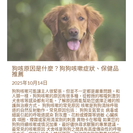
狗咳原因是什麼？狗狗咳嗽症狀、保健品
推薦
2025年10月14日
狗狗咳嗽可能讓主人很緊張，但並不一定都是嚴重問題。和
人類一樣，狗狗咳嗽的原因有很多種，從輕微的喉嚨刺激到
犬舍咳等感染都有可能。了解原因將能幫助您選擇正確的照
護與治療方式。 狗狗咳嗽的常見原因 咳嗽是狗狗清除呼吸
道的自然反射動作。常見原因包括： 狗狗支氣管炎 病毒或
細菌引起的呼吸道感染 對灰塵、花粉或煙霧等過敏 心臟疾
病 項圈、煙霧或家用清潔劑的刺激 異物卡在喉嚨 如果您的
狗狗持續咳嗽或情況加重，最好儘快尋求獸醫的專業建議。
最常見的咳嗽原因 犬舍咳是狗狗之間具有高度傳染性的呼吸