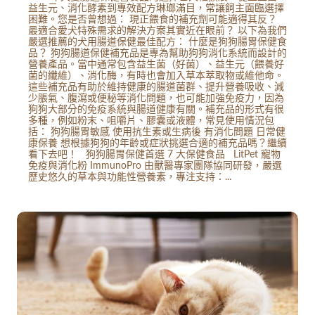
益生元、消化酵素到專效配方琳瑯滿目，常讓飼主面臨選擇
困難。您是否曾想過： 現正餵食的補充劑可能適得其反？
最適合愛犬特殊需求的解決方案其實近在眼前？ 以下為我們
嚴選推薦的犬用腸道保健最佳配方： 什麼是狗狗腸胃保健食
品？ 狗狗腸道保健補充品是專為幫助狗狗消化系統而設計的
營養產品。當中通常包含益生菌（好菌）、益生元（餵養好
菌的纖維）、消化酶，有時也會加入草本萃取物或維他命。
這些補充品有助於維持健康的腸道菌群、提升營養吸收、減
少脹氣、腹瀉或便秘等消化問題，也可能加強免疫力，因為
狗狗大部分的免疫系統與腸道健康有關。補充品的形式有很
多種，例如粉末、咀嚼片、膠囊或液體，常見使用情況包
括： 狗狗腸胃敏感 使用抗生素或生病後 有消化問題 日常健
康保養 想根據狗狗的年齡或症狀挑選合適的補充品嗎？繼續
看下去吧！ 狗狗腸胃保健首選 7 大保健食品 LitPet 寵物
免疫與消化粉 ImmunoPro 由獸醫專家團隊協同研發，嚴選
歷史悠久的草本與功能性營養素，專注支持：...