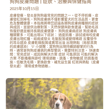
狗狗皮膚問題 | 症狀、治療與保健指南
2025年10月15日
皮膚發癢、發炎是狗狗最常見的問題之一。從不停抓癢、皮
膚發紅到掉毛，狗狗皮膚病不僅影響愛犬的生活品質，更會
危及整體健康。本指南將帶您認識各類狗皮膚病種類的症狀
與成因，並提供治療對策、天然保健與飲食建議，幫助毛孩
恢復舒適並維持長期皮膚健康。 狗狗皮膚病症狀 狗皮膚病
種類繁多，可能出現以下症狀： 過度抓癢、舔拭或啃咬皮膚
皮膚出現紅腫、結痂或發炎 毛髮脫落或變得稀疏 反覆發作
的耳朵感染 皮膚乾燥脫屑或異常出油 出現熱點（局部濕潤
的皮膚感染） 💡 小提醒：當狗狗出現持續舔腳掌的行為
時，通常是狗狗皮膚病的典型警訊，需要特別注意。 快速查
閱：常見症狀、成因與解決方案 症狀 可能原因 可能的解決
方案 不斷搔癢與舔咬 環境過敏、跳蚤、食物敏感 防跳蚤措
施、低敏洗毛精、更換飲食、補充益生菌 紅斑與熱點（皮膚
發炎處） 環境或食物過敏...