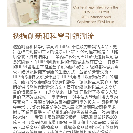
透過創新和科學引領潮流
透過創新和科學引領潮流 LitPet 不僅致力於銷售產品，更
旨在改善寵物和主人的健康和幸福。 公司座右銘是：「健
康營養，終身陪伴」。 業內許多公司專注於快速解決寵物
食慾問題，而LitPet則將寵物的整體健康放在首位。 其創新
的LitPet護理金字塔涵蓋了寵物從基礎到高級的各種健康需
求，確保寵物擁有健康的生活方式，並預防營養失衡。
LitPet的獨特之處是什麼？ LitPet秉持「以寵物為先」的理
念，致力於改善寵物的健康與壽命，讓寵物主人安心。 我
們提供的醫療保健解決方案，旨在延續寵物與主人之間珍
貴的情感紐帶。 自成立以來，LitPet 已取得了多項令人矚
目的里程碑式成就： 學術合作：與牛津大學和劍橋大學的
專家合作，展現其對尖端寵物健康科學的投入。 寵物照護
金字塔：LitPet 將馬斯洛的需求層次理論應用於寵物需求，
樹立了業界標準。 近期推出的抗壓營養補充品「Pawsitive
Powder」：受到中國媒體廣泛報道，網路瀏覽量超過100
萬。 拓展產品線和市場 LitPet 提供 3 個主要產品線：營養
品、專業產品和醫療產品。 此營養產品系列包括用於關節
和泌尿系統護理、牙齒健康和頭髮營養的冷凍乾燥補充