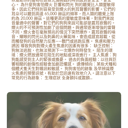
心。 為什麼狗害怕煙火 巨響和閃光 狗的聽覺比人類靈敏得
多，因此它們特別容易受到煙火的刺耳聲響的影響。它們的
耳朵可以聽到高達 65,000 赫茲的頻率，而人類的聽覺上限
約為 20,000 赫茲。這種更高的靈敏度意味著，對我們來說
音量適中的聲響，對它們的狗狗來說可能卻是震耳欲聾的。
煙火的不可預測性加劇了這個問題。與通常逐漸增強的雷聲
不同，煙火會在毫無預兆的情況下突然爆炸。震耳欲聾的噪
音、耀眼的閃光以及刺鼻的火藥氣味，會造成感官超載，從
而觸發狗的自然壓力反應——戰鬥或逃跑反應。 焦慮和壓力
誘因 導致狗狗對煙火產生焦慮的因素有很多： 缺乏控制：
狗無法逃脫，也無法預測下一次爆炸何時發生。 陌生的環
境：煙火燃放通常在陌生的地點或深夜進行。 主人焦慮：狗
狗能感受到主人的緊張或擔憂。 過去的負面經驗：以往與巨
響相關的創傷性經驗會加劇恐懼感。 遺傳傾向：某些犬種和
個體犬隻天生對雜訊較敏感。 狗狗害怕的跡象 及早辨識煙
火焦慮的預警訊號，有助於您迅速有效地介入。請注意以下
常見的行為跡象： 生理症狀 全身顫抖或震顫...