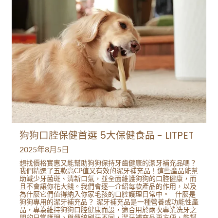
狗狗口腔保健首選 5大保健食品 - LITPET
2025年8月5日
想找價格實惠又能幫助狗狗保持牙齒健康的潔牙補充品嗎？
我們精選了五款高CP值又有效的潔牙補充品！這些產品能幫
助減少牙菌斑、清新口氣，並全面維護狗狗的口腔健康，而
且不會讓你花大錢。我們會逐一介紹每款產品的作用，以及
為什麼它們值得納入你家毛孩的口腔護理日常中。 什麼是
狗狗專用的潔牙補充品？ 潔牙補充品是一種營養或功能性產
品，專為維持狗狗口腔健康而設，適合用於兩次專業洗牙之
間的日常護理。與傳統刷牙不同，潔牙補充品更方便，能幫