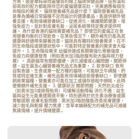
方案，還是單純尋找最優質的線上貓咪保健品牌，這些溫和
卻高效的配方都能陪伴您的愛貓健康茁壯，完美適應每個生
命階段的需求。 貓咪營養補充品是什麼？ 貓咪營養補充品
是專為彌補日常貓糧不足而設計的健康產品，能提供額外營
養支援，有助填補營養缺口、促進消化、維護關節健康、增
強免疫力，並針對皮膚毛髮、泌尿系統等特定需求提供呵
護。 為什麼香港的貓咪需要補充品？ 即使您的愛貓正在食
用營養均衡的日常飲食，在某些情況下，額外補充仍能為其
健康與舒適帶來顯著改善。貓咪具有獨特的營養需求，在不
同生命階段或健康狀態中，可能對特定營養素的需求會大幅
提升。 1. 生命階段需求 幼貓快速成長期需強化骨骼强度、
免疫力與健康發育（例如奧米加3脂肪酸有助大腦與視力發
展）。 高齡貓常有關節僵硬、消化減緩或心臟問題，關節保
健、益生菌及心臟營養補充品尤為重要。 2. 飲食缺口 食用
自製食譜、生食或單一配方糧的貓咪，可能缺乏牛磺酸、鈣
質或特定維生素，補充品能有效填補這些營養缺口。 即使餵
飼商業貓糧，營養素亦可能在加工或儲存過程中損耗，此時
便需額外補充支援。 3. 健康狀況 關節問題：天然抗炎成分
（如奧米加3或綠唇貽貝）可緩解活動障礙 消化不適：益生
菌與益生元能重建腸道平衡，特別適用於抗生素治療後或腸
胃敏感期 皮膚毛髮問題：奧米加3脂肪酸能改善皮膚健康，
減少脫毛與乾燥 壓力焦慮：含草本鎮靜配方的補充品可減緩
焦躁情緒，提升情緒健康...