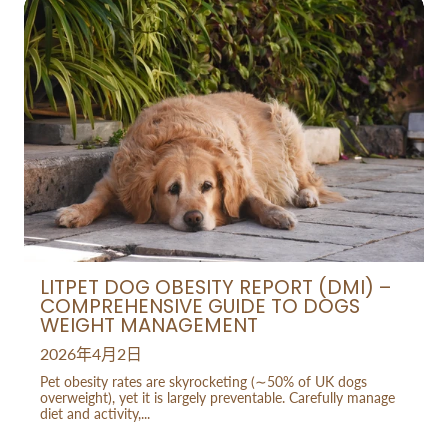
LITPET DOG OBESITY REPORT (DMI) –
COMPREHENSIVE GUIDE TO DOGS
WEIGHT MANAGEMENT
2026年4月2日
Pet obesity rates are skyrocketing (∼50% of UK dogs
overweight), yet it is largely preventable. Carefully manage
diet and activity,...